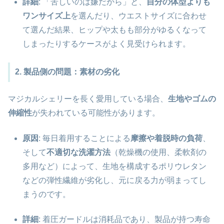
詳細
: 「苦しいのは嫌だから」と、
自分の体型よりも
ワンサイズ上
を選んだり、ウエストサイズに合わせ
て選んだ結果、ヒップや太もも部分がゆるくなって
しまったりするケースがよく見受けられます。
2. 製品側の問題：素材の劣化
マジカルシェリーを長く愛用している場合、
生地やゴムの
伸縮性
が失われている可能性があります。
原因
: 毎日着用することによる
摩擦や着脱時の負荷
、
そして
不適切な洗濯方法
（乾燥機の使用、柔軟剤の
多用など）によって、生地を構成するポリウレタン
などの弾性繊維が劣化し、元に戻る力が弱まってし
まうのです。
詳細
: 着圧ガードルは消耗品であり、製品が持つ寿命