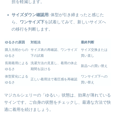
担を軽減します。
サイズダウン確認用
: 体型が引き締まったと感じた
ら、
ワンサイズ下
を試着してみて、新しいサイズへ
の移行を判断します。
ゆるさの原因
対処法
最終判断
購入当初からの
サイズ表の再確認、ワンサイズ
サイズ交換または
ゆるさ
下の試着
買い直し
長期着用による
洗濯方法の見直し、着用の休止
新品への買い替え
ゆるさ
期間を設ける
体型変化による
ワンサイズ下への
正しい着用法で着圧感を再確認
ゆるさ
買い替え
マジカルシェリーの「ゆるい」状態は、効果が薄れている
サインです。ご自身の状態をチェックし、最適な方法で快
適に着用を続けましょう。