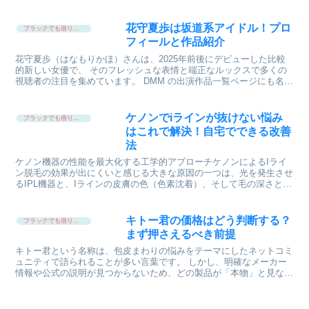
花守夏歩は坂道系アイドル！プロ
ブラックでも借りれる
フィールと作品紹介
花守夏歩（はなもりかほ）さんは、2025年前後にデビューした比較
的新しい女優で、 そのフレッシュな表情と端正なルックスで多くの
視聴者の注目を集めています。 DMM の出演作品一覧ページにも名前
が並び、さまざまなジャンルで存在感を発揮していま...
ケノンでiラインが抜けない悩み
ブラックでも借りれる
はこれで解決！自宅でできる改善
法
ケノン機器の性能を最大化する工学的アプローチケノンによるIライ
ン脱毛の効果が出にくいと感じる大きな原因の一つは、光を発生させ
るIPL機器と、Iラインの皮膚の色（色素沈着）、そして毛の深さとい
う三者の間の科学的なミスマッチにある可能性が高いで...
キトー君の価格はどう判断する？
ブラックでも借りれる
まず押さえるべき前提
キトー君という名称は、包皮まわりの悩みをテーマにしたネットコミ
ュニティで語られることが多い言葉です。 しかし、明確なメーカー
情報や公式の説明が見つからないため、どの製品が「本物」と見なさ
れているのかは分かりません。 この前提を踏まえることで...